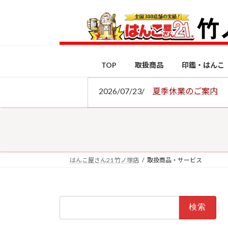
コ
ナ
ン
ビ
テ
ゲ
ン
ー
ツ
シ
TOP
取扱商品
印鑑・はんこ
へ
ョ
ス
ン
2026/07/23/
夏季休業のご案内
キ
に
ッ
移
プ
動
はんこ屋さん21 竹ノ塚店
取扱商品・サービス
検
索: