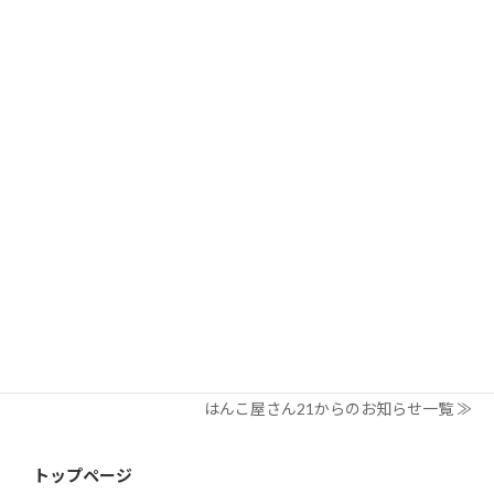
検
索:
はんこ屋さん21からのお知らせ
2026/03/19
はんこ屋さん21からのお知らせ
個人用印鑑の印材（素材）の選び方｜実印・銀行印・認印におす
すめは？
2026/03/09
はんこ屋さん21からのお知らせ
電子印鑑の使い方は？メリットやデメリットも解説
2026/02/13
はんこ屋さん21からのお知らせ
印鑑の書体（古印体・篆書体・印相体・楷書体・行書体）とは？
特徴とフォントの選び方
はんこ屋さん21からのお知らせ一覧 ≫
トップページ