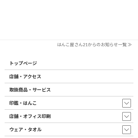
電子印鑑の使い方は？メリットやデメリットも解説
2026/02/13
はんこ屋さん21からのお知らせ
印鑑の書体（古印体・篆書体・印相体・楷書体・行書体）とは？
特徴とフォントの選び方
はんこ屋さん21からのお知らせ一覧 ≫
トップページ
店舗・アクセス
取扱商品・サービス
印鑑・はんこ
店舗・オフィス印刷
ウェア・タオル