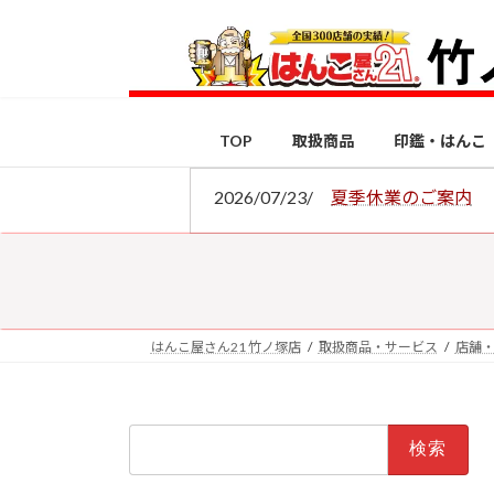
コ
ナ
ン
ビ
テ
ゲ
ン
ー
ツ
シ
TOP
取扱商品
印鑑・はんこ
へ
ョ
ス
ン
2026/07/23/
夏季休業のご案内
キ
に
ッ
移
プ
動
はんこ屋さん21 竹ノ塚店
取扱商品・サービス
店舗
検
索: