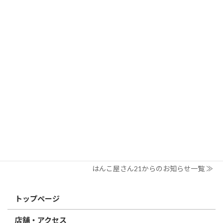
はんこ屋さん21からのお知らせ
2026/03/19
はんこ屋さん21からのお知らせ
個人用印鑑の印材（素材）の選び方｜実印・銀行印・認印におす
すめは？
2026/03/09
はんこ屋さん21からのお知らせ
電子印鑑の使い方は？メリットやデメリットも解説
2026/02/13
はんこ屋さん21からのお知らせ
印鑑の書体（古印体・篆書体・印相体・楷書体・行書体）とは？
特徴とフォントの選び方
はんこ屋さん21からのお知らせ一覧 ≫
トップページ
店舗・アクセス