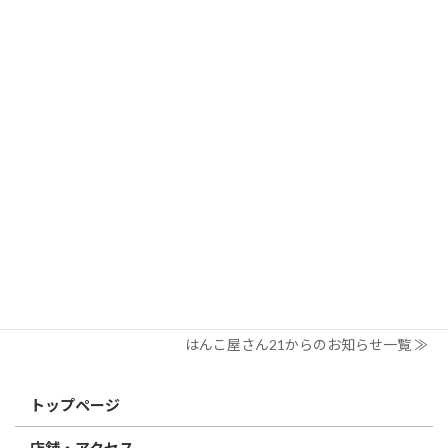
索:
はんこ屋さん21からのお知らせ
2026/03/19
はんこ屋さん21からのお知らせ
個人用印鑑の印材（素材）の選び方｜実印・銀行印・認印におす
すめは？
2026/03/09
はんこ屋さん21からのお知らせ
電子印鑑の使い方は？メリットやデメリットも解説
2026/02/13
はんこ屋さん21からのお知らせ
印鑑の書体（古印体・篆書体・印相体・楷書体・行書体）とは？
特徴とフォントの選び方
はんこ屋さん21からのお知らせ一覧 ≫
トップページ