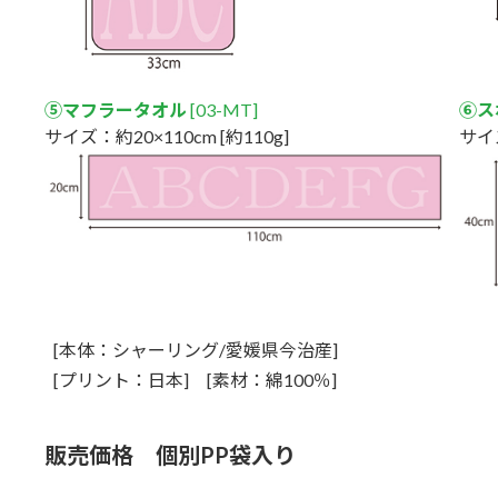
⑤マフラータオル
[03-MT]
⑥ス
サイズ：約20×110cm [約110g]
サイズ
[本体：シャーリング/愛媛県今治産]
[プリント：日本] [素材：綿100％]
販売価格 個別PP袋入り