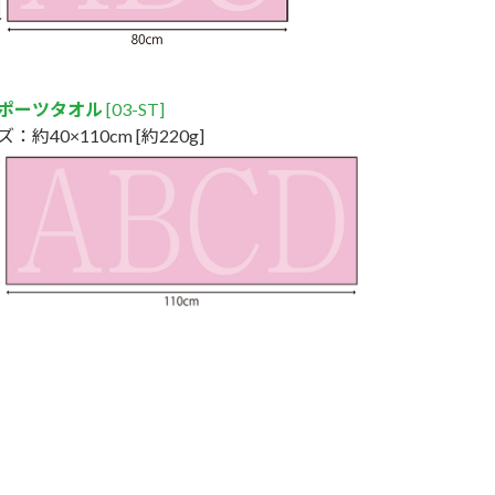
ポーツタオル
[03-ST]
：約40×110cm [約220g]