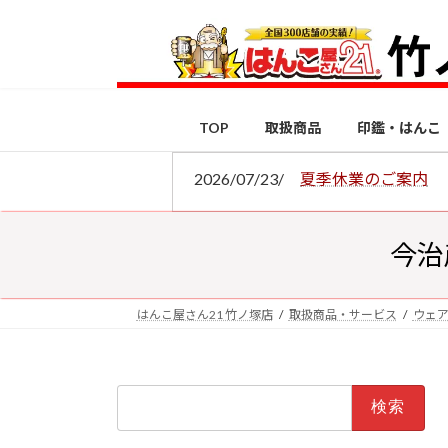
コ
ナ
ン
ビ
テ
ゲ
ン
ー
ツ
シ
TOP
取扱商品
印鑑・はんこ
へ
ョ
ス
ン
2026/07/23/
夏季休業のご案内
キ
に
ッ
移
プ
動
今治
はんこ屋さん21 竹ノ塚店
取扱商品・サービス
ウェ
検
索: